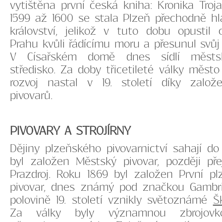
vytištěna první česká kniha: Kronika Troj
1599 až 1600 se stala Plzeň přechodně 
království, jelikož v tuto dobu opustil c
Prahu kvůli řádícímu moru a přesunul svůj
V Císařském domě dnes sídlí městsk
středisko. Za doby třicetileté války město
rozvoj nastal v 19. století díky založe
pivovarů.
PIVOVARY A STROJÍRNY
Dějiny plzeňského pivovarnictví sahají do
byl založen Městský pivovar, později p
Prazdroj. Roku 1869 byl založen První pl
pivovar, dnes známý pod značkou Gambr
polovině 19. století vznikly světoznámé
Š
Za války byly významnou zbrojovko