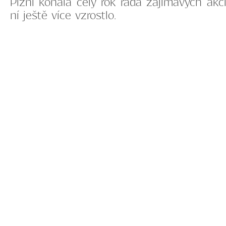
Plzni konala celý rok řada zajímavých ak
ní ještě více vzrostlo.