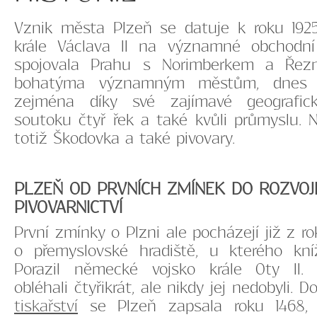
Vznik města Plzeň se datuje k roku 192
krále Václava II na významné obchodní
spojovala Prahu s Norimberkem a Řezn
bohatýma významným městům, dnes j
zejména díky své zajímavé geografi
soutoku čtyř řek a také kvůli průmyslu. 
totiž Škodovka a také pivovary.
PLZEŇ OD PRVNÍCH ZMÍNEK DO ROZVOJ
PIVOVARNICTVÍ
První zmínky o Plzni ale pocházejí již z ro
o přemyslovské hradiště, u kterého kníž
Porazil německé vojsko krále Oty II.
obléhali čtyřikrát, ale nikdy jej nedobyli. D
tiskařství
se Plzeň zapsala roku 1468,