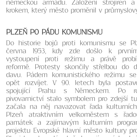
německou armádu. Založení strojíren a
krokem, který město proměnil v průmyslový
PLZEŇ PO PÁDU KOMUNISMU
Do historie bojů proti komunismu se Pl
června 1953, kdy zde došlo k prvn
vystoupení proti režimu a právě probí
reformě. Protesty skončily střelbou do d
davu. Pádem komunistického režimu se
opět rozvíjet. V 90. letech byla posta
spojující Prahu s Německem. Po r
pivovarnictví stalo symbolem pro zdejší tu
začala na něj navazovat řada kulturních
Plzeň atraktivním velkoměstem s řadou
památek a zajímavým kulturním progr
projektu Evropské hlavní město kultury pr