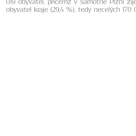
081 obyvatel, přičemž v samotné Plzni žij
obyvatel kraje (29,4 %), tedy necelých 170 