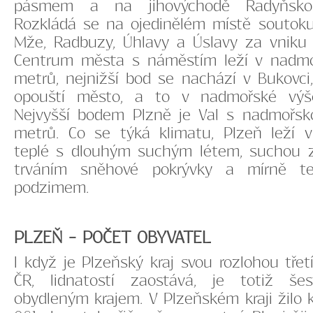
pásmem a na jihovýchodě Radyňskou
Rozkládá se na ojedinělém místě soutoku 
Mže, Radbuzy, Úhlavy a Úslavy za vniku 
Centrum města s náměstím leží v nadmo
metrů, nejnižší bod se nachází v Bukovci
opouští město, a to v nadmořské výš
Nejvyšší bodem Plzně je Val s nadmořs
metrů. Co se týká klimatu, Plzeň leží v
teplé s dlouhým suchým létem, suchou 
trváním sněhové pokrývky a mírně t
podzimem.
PLZEŇ - POČET OBYVATEL
I když je Plzeňský kraj svou rozlohou tře
ČR, lidnatostí zaostává, je totiž š
obydleným krajem. V Plzeňském kraji žilo k 