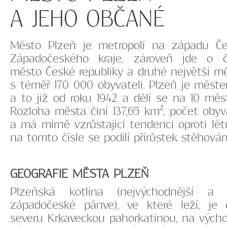
A JEHO OBČANÉ
Město Plzeň je metropolí na západu Č
Západočeského kraje, zároveň jde o čt
město České republiky a druhé největší m
s téměř 170 000 obyvateli. Plzeň je měs
a to již od roku 1942 a dělí se na 10 mě
Rozloha města činí 137,65 km², počet obyv
a má mírně vzrůstající tendenci oproti l
na tomto čísle se podílí přírůstek stěhová
GEOGRAFIE MĚSTA PLZEŇ
Plzeňská kotlina (nejvýchodnější a 
západočeské pánve), ve které leží, je
severu Krkaveckou pahorkatinou, na výc